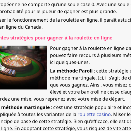
ropéenne ne comporte qu’une seule case 0. Avec une seule c
 probabilité pour le joueur de gagner est plus grande.
ser le fonctionnement de la roulette en ligne, il paraît ast
 en ligne du Canada.
ntes stratégies pour gagner à la roulette en ligne
Pour gagner à la roulette en ligne d
pouvez faire recours à plusieurs m
ici quelques-unes.
La méthode Paroli
: cette stratégie
méthode martingale. Ici, il s’agit d
que vous gagnez. Ainsi, vous misez 
élevé et votre bankroll ne cesse d’a
rdez une mise, vous reprenez avec votre mise de départ.
 méthode martingale
: c’est une stratégie populaire et in
pliquée à toutes les variantes de la
roulette casino
. Miser l
incipe de base de cette stratégie. Bien qu’efficace, elle est 
 ligne. En adoptant cette stratégie, vous risquez de vite at