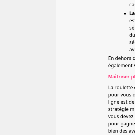
ca
La
es
sé
du
sé
av
En dehors de
également s
Maîtriser p
La roulette 
pour vous d
ligne est de
stratégie m
vous devez 
pour gagner
bien des av