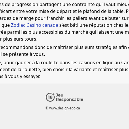
s de progression partagent une contrainte qu’il vaut mieux
écart entre votre mise de départ et le plafond de la table. 
rdez de marge pour franchir les paliers avant de buter sur l
s que
Zodiac Casino canada
s’est bâti une réputation chez l
rée parmi les plus accessibles du marché qui laissent une m
r plusieurs tours.
ecommandons donc de maîtriser plusieurs stratégies afin de
ui se présente à vous.
e, pour gagner à la roulette dans les casinos en ligne au Can
nt de la roulette, bien choisir la variante et maîtriser plus
s à vous y essayer.
© www.design-eco.ca