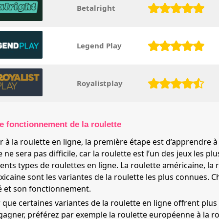
Betalright
Legend Play
Royalistplay
e fonctionnement de la roulette
 à la roulette en ligne, la première étape est d’apprendre 
 ne sera pas difficile, car la roulette est l’un des jeux les plus
rents types de roulettes en ligne. La roulette américaine, la
xicaine sont les variantes de la roulette les plus connues. 
té et son fonctionnement.
r que certaines variantes de la roulette en ligne offrent plu
 gagner, préférez par exemple la roulette européenne à la rou