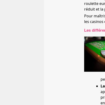
roulette eu
réduit et la
Pour maîtri
les casinos
Les différe
pe
La
ap
pr
en